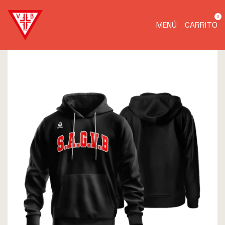
0
MENÚ
CARRITO