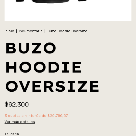
Inicio
|
Indumentaria
|
Buzo Hoodie Oversize
BUZO
HOODIE
OVERSIZE
$62.300
3
cuotas sin interés de
$20.766,67
Ver más detalles
Talle:
14