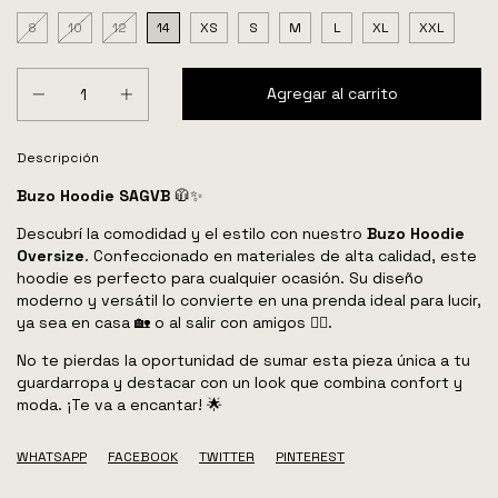
8
10
12
14
XS
S
M
L
XL
XXL
Descripción
Buzo Hoodie SAGVB
🧥✨
Descubrí la comodidad y el estilo con nuestro
Buzo Hoodie
Oversize
. Confeccionado en materiales de alta calidad, este
hoodie es perfecto para cualquier ocasión. Su diseño
moderno y versátil lo convierte en una prenda ideal para lucir,
ya sea en casa 🏡 o al salir con amigos 👯‍♂️.
No te pierdas la oportunidad de sumar esta pieza única a tu
guardarropa y destacar con un look que combina confort y
moda. ¡Te va a encantar! 🌟
WHATSAPP
FACEBOOK
TWITTER
PINTEREST